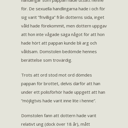
handlingar som pappan hade utsatt henne
för. De sexuella handlingarna hade i och för
sig varit ”frivilliga” från dotterns sida, inget
våld hade förekommit, men dottern uppgav
att hon inte vågade säga något för att hon
hade hört att pappan kunde bli arg och
våldsam. Domstolen bedömde hennes
berättelse som trovärdig.
Trots att ord stod mot ord dömdes
pappan för brottet, delvis därför att han
under ett polisförhör hade uppgett att han
”möjligtvis hade varit inne lite i henne”.
Domstolen fann att dottern hade varit
relativt ung (dock över 18 år), mått