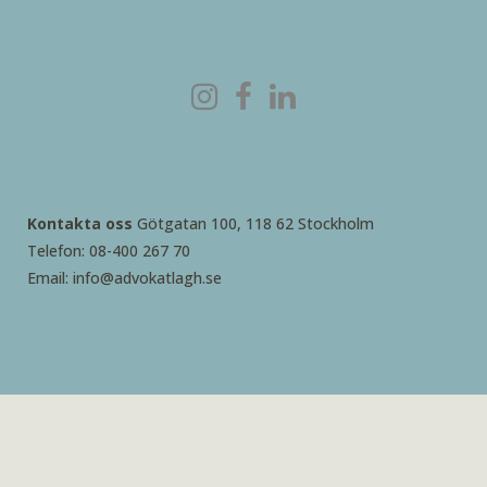
Kontakta oss
Götgatan 100, 118 62 Stockholm
Telefon: 08-400 267 70
Email: info@advokatlagh.se
2026 © Advokatbyrå Rebecca Lagh AB – skapad med
♥ av
Butch.se