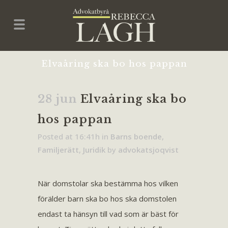
Elvaåring ska bo hos pappan
28 jun
Elvaåring ska bo
hos pappan
Posted at 16:41h
in
Barns boende
,
Familjerätt
,
Juridik
by
advokatsjoqvist
När domstolar ska bestämma hos vilken
förälder barn ska bo hos ska domstolen
endast ta hänsyn till vad som är bäst för