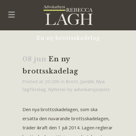
En ny brottsskadelag
08 jun
En ny
brottsskadelag
Posted at 20:30h
in
Brott
,
Juridik
,
Nya
lagförslag
,
Nyheter
by
advokatsjoqvist
Den nya brottsskadelagen, som ska
ersätta den nuvarande brottsskadelagen,
träder ikraft den 1 juli 2014. Lagen reglerar