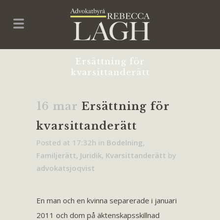
Ersättning för
kvarsittanderätt
16 mar
Ersättning för
kvarsittanderätt
Posted at 17:32h
in
Bodelning
,
Familjerätt
,
Juridik
,
Kvarsittanderätt
by
advokatsjoqvist
En man och en kvinna separerade i januari
2011 och dom på äktenskapsskillnad