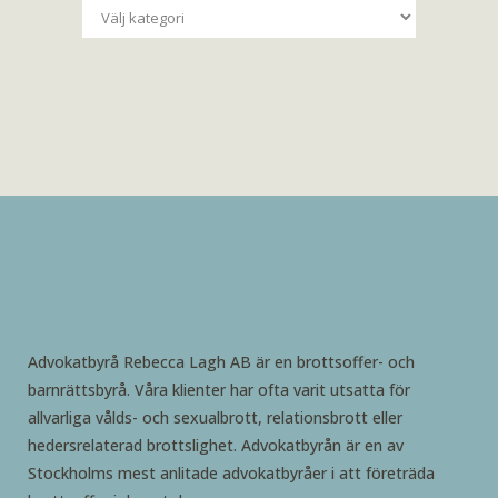
Kategorier
Advokatbyrå Rebecca Lagh AB är en brottsoffer- och
barnrättsbyrå. Våra klienter har ofta varit utsatta för
allvarliga vålds- och sexualbrott, relationsbrott eller
hedersrelaterad brottslighet. Advokatbyrån är en av
Stockholms mest anlitade advokatbyråer i att företräda