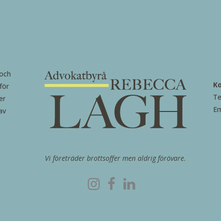
 och
K
för
Te
er
Em
av
Vi företräder brottsoffer men aldrig förövare.