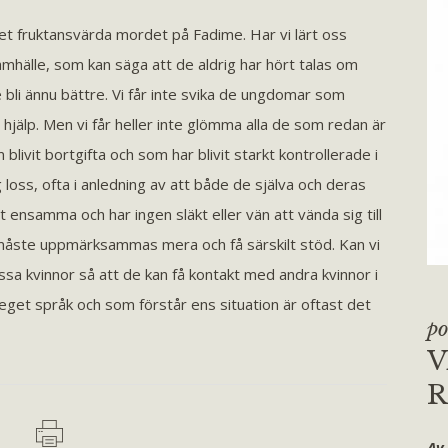
det fruktansvärda mordet på Fadime. Har vi lärt oss
samhälle, som kan säga att de aldrig har hört talas om
 bli ännu bättre. Vi får inte svika de ungdomar som
å hjälp. Men vi får heller inte glömma alla de som redan är
 blivit bortgifta och som har blivit starkt kontrollerade i
loss, ofta i anledning av att både de själva och deras
lt ensamma och har ingen släkt eller vän att vända sig till
n måste uppmärksammas mera och få särskilt stöd. Kan vi
ssa kvinnor så att de kan få kontakt med andra kvinnor i
 eget språk och som förstår ens situation är oftast det
po
V
R
Av