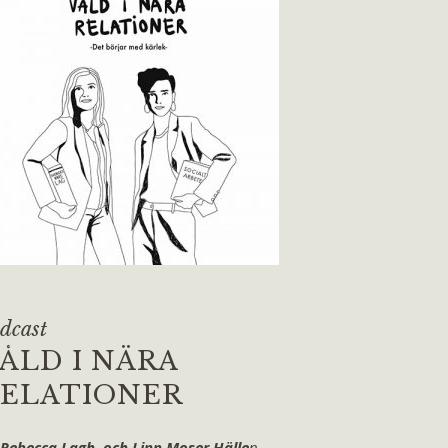
dcast
ÅLD I NÄRA
ELATIONER
 Rebecca Lagh och Linn Moser Hälle
n