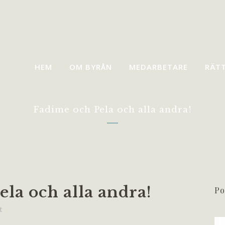
HEM
OM BYRÅN
MEDARBETARE
RÄT
Fadime och Pela och alla andra!
la och alla andra!
Po
t