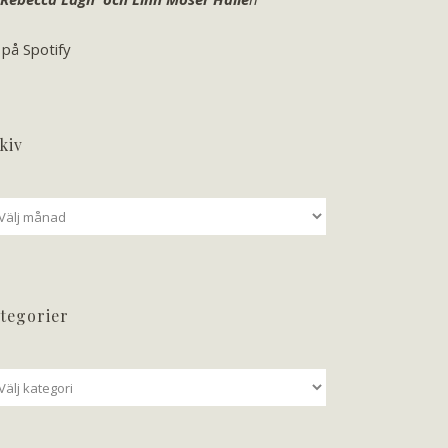
 på Spotify
kiv
iv
tegorier
tegorier