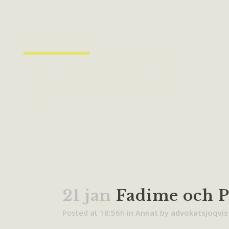
21 jan
Fadime och Pe
Posted at 18:56h
in
Annat
by
advokatsjoqvis