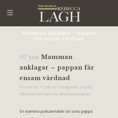
Mamman anklagar – pappan
får ensam vårdnad
07 jan
Mamman
anklagar – pappan får
ensam vårdnad
Posted at 21:58h
in
Familjerätt
,
Juridik
,
Vårdnad om barn
by
advokatsjoqvist
En mamma polisanmälde sin sons pappa