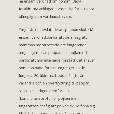
ha ensam vårdnad om honom. Båda
föräldrarna anklagade varandra för att vara
olämplig som vårdnadshavare.
Tingsrätten beslutade att pappan skulle få
ensam vårdnad därför att de ansåg att
mamman motarbetade ett fungerande
umgänge mellan pappan och pojken och
därför att hon inte hade förstått det ansvar
som hon hade för att umgänget skulle
fungera. Föräldrarna bodde långt från
varandra och en överflyttning till pappan
skulle visserligen medföra ett
”kontinuitetsbrott” för pojken men
tingsrätten ansåg att pojken skulle finna sig
tillrätta hos pappan utan några större