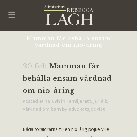
Mamman får behålla ensam
vårdnad om nio-åring
20 feb
Mamman får
behålla ensam vårdnad
om nio-åring
Posted at 18:09h
in
Familjerätt
,
Juridik
,
Vårdnad om barn
by
advokatsjoqvist
Båda föräldrarna till en nio-årig pojke ville