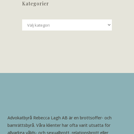
Kategorier
Kategorier
Advokatbyrå Rebecca Lagh AB är en brottsoffer- och
barnrättsbyrå. Våra klienter har ofta varit utsatta för
allvarliga vålds- och sexualbrott, relationsbrott eller