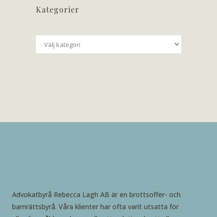
Kategorier
Kategorier
Advokatbyrå Rebecca Lagh AB är en brottsoffer- och
barnrättsbyrå. Våra klienter har ofta varit utsatta för