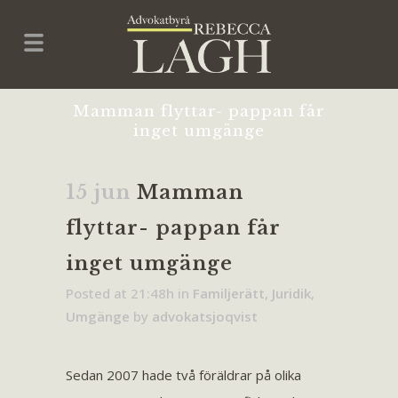
Mamman flyttar- pappan får
inget umgänge
15 jun
Mamman
flyttar- pappan får
inget umgänge
Posted at 21:48h
in
Familjerätt
,
Juridik
,
Umgänge
by
advokatsjoqvist
Sedan 2007 hade två föräldrar på olika