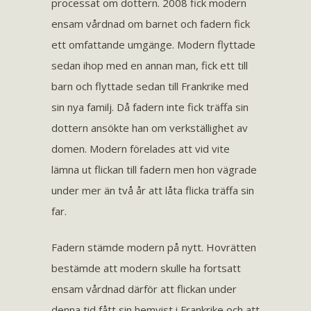
processat om dottern. 2008 fick modern
ensam vårdnad om barnet och fadern fick
ett omfattande umgänge. Modern flyttade
sedan ihop med en annan man, fick ett till
barn och flyttade sedan till Frankrike med
sin nya familj. Då fadern inte fick träffa sin
dottern ansökte han om verkställighet av
domen. Modern förelades att vid vite
lämna ut flickan till fadern men hon vägrade
under mer än två år att låta flicka träffa sin
far.
Fadern stämde modern på nytt. Hovrätten
bestämde att modern skulle ha fortsatt
ensam vårdnad därför att flickan under
denna tid fått sin hemvist i Frankrike och att