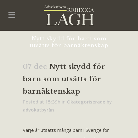
Nytt skydd för barn som
utsätts för barnäktenskap
07 dec
Nytt skydd för
barn som utsätts för
barnäktenskap
Posted at 15:39h
in
Okategoriserade
by
advokatbyrån
Varje år utsätts många barn i Sverige för