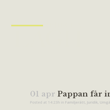
01 apr
Pappan får 
Posted at 14:23h
in
Familjerätt
,
Juridik
,
Umgä