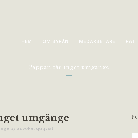
HEM
OM BYRÅN
MEDARBETARE
RÄT
Pappan får inget umgänge
inget umgänge
Po
nge
by
advokatsjoqvist