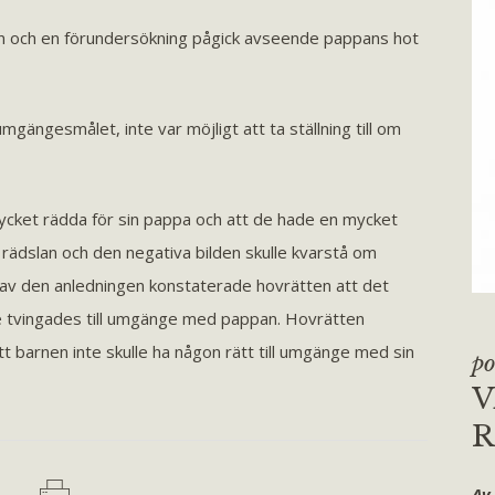
och en förundersökning pågick avseende pappans hot
mgängesmålet, inte var möjligt att ta ställning till om
cket rädda för sin pappa och att de hade en mycket
rädslan och den negativa bilden skulle kvarstå om
av den anledningen konstaterade hovrätten att det
m de tvingades till umgänge med pappan. Hovrätten
 barnen inte skulle ha någon rätt till umgänge med sin
po
V
R
Av