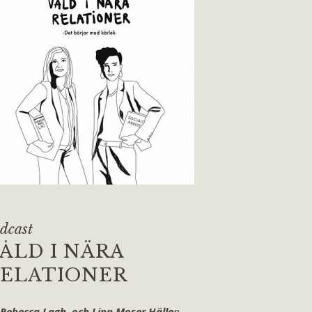
dcast
ÅLD I NÄRA
ELATIONER
 Rebecca Lagh och Linn Moser Hälle
n