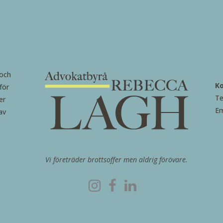
 och
K
för
Te
er
Em
av
Vi företräder brottsoffer men aldrig förövare.