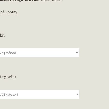
 på Spotify
kiv
iv
tegorier
tegorier