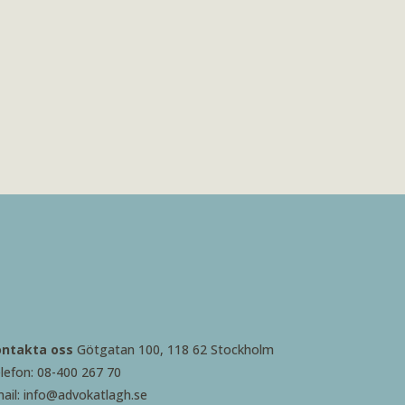
ontakta oss
Götgatan 100, 118 62 Stockholm
lefon: 08-400 267 70
ail: info@advokatlagh.se