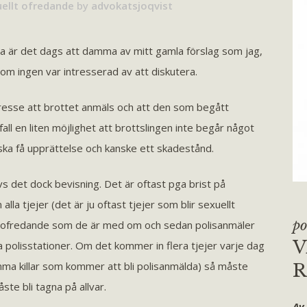
ellt ofredande
by
advokatsjoqvist
dia är det dags att damma av mitt gamla förslag som jag,
om ingen var intresserad av att diskutera.
intresse att brottet anmäls och att den som begått
fall en liten möjlighet att brottslingen inte begår något
ska få upprättelse och kanske ett skadestånd.
 det dock bevisning. Det är oftast pga brist på
la tjejer (det är ju oftast tjejer som blir sexuellt
po
la ofredande som de är med om och sedan polisanmäler
V
a polisstationer. Om det kommer in flera tjejer varje dag
amma killar som kommer att bli polisanmälda) så måste
R
te bli tagna på allvar.
Av