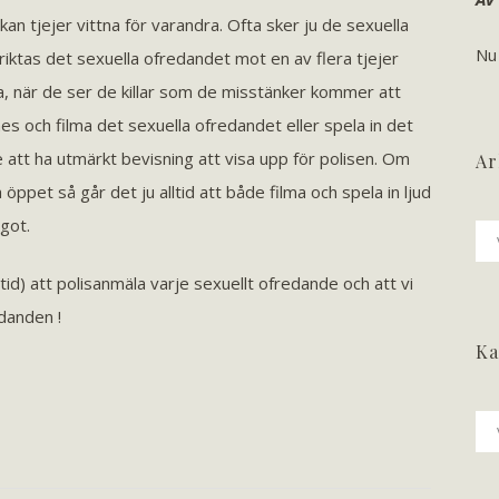
an tjejer vittna för varandra. Ofta sker ju de sexuella
Nu
riktas det sexuella ofredandet mot en av flera tjejer
a, när de ser de killar som de misstänker kommer att
s och filma det sexuella ofredandet eller spela in det
 att ha utmärkt bevisning att visa upp för polisen. Om
Ar
a öppet så går det ju alltid att både filma och spela in ljud
got.
Ark
 tid) att polisanmäla varje sexuellt ofredande och att vi
edanden !
Ka
Ka