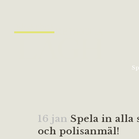
Sp
16 jan
Spela in alla
och polisanmäl!