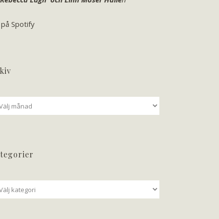
 på Spotify
kiv
iv
tegorier
tegorier