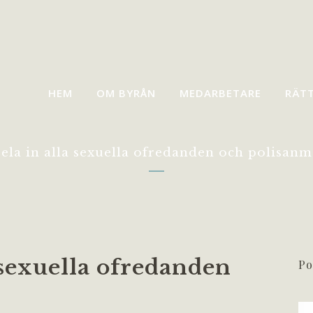
HEM
OM BYRÅN
MEDARBETARE
RÄT
ela in alla sexuella ofredanden och polisanm
 sexuella ofredanden
Po