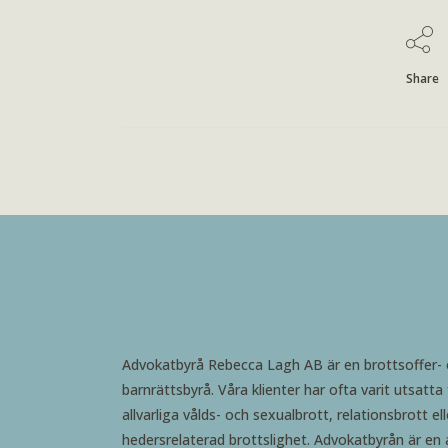
Share
Advokatbyrå Rebecca Lagh AB är en brottsoffer-
barnrättsbyrå. Våra klienter har ofta varit utsatta 
allvarliga vålds- och sexualbrott, relationsbrott ell
hedersrelaterad brottslighet. Advokatbyrån är en 