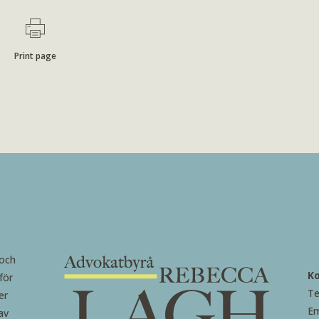
Print page
 och
K
för
Te
er
Em
av