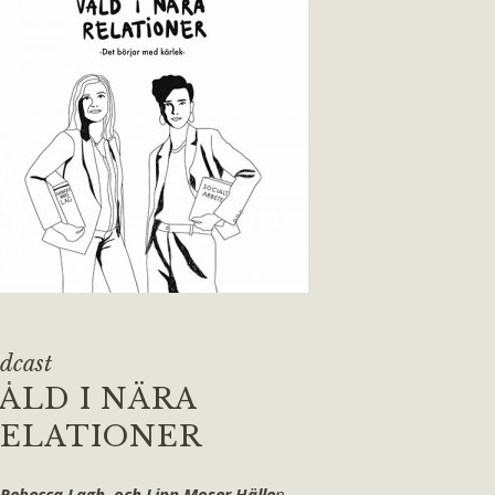
dcast
ÅLD I NÄRA
ELATIONER
 Rebecca Lagh och Linn Moser Hälle
n