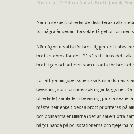
Posted at 15:54h
in
Annat
,
Brott
,
Juridik
,
Sexu
När nu sexuellt ofredande diskuteras i alla me
för några år sedan, försökte få gehör för men s
När någon utsätts för brott ligger det i allas 
brottet döms för det. På så sätt finns det i alla 
brott igen och att den som utsatts för brottet 
För att gärningspersonen ska kunna dömas krävs
bevisning som förundersökningar läggs ner. Om al
ofredade) samlade in bevisning på alla sexuel
måste helt enkelt dessa brott prioriteras på all
och polisanmäler killarna (det är säkert ofta s
något hända på polisstationerna och tjejerna mås