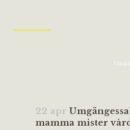
Umgä
22 apr
Umgängessab
mamma mister vår