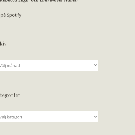
 på Spotify
kiv
iv
tegorier
tegorier