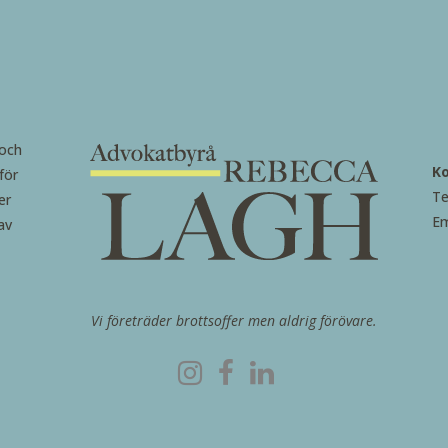
 och
K
för
Te
er
Em
av
Vi företräder brottsoffer men aldrig förövare.