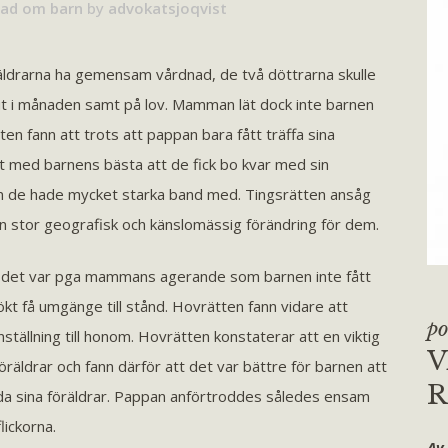
ad om barn
by
advokatsjoqvist
ldrarna ha gemensam vårdnad, de två döttrarna skulle
t i månaden samt på lov. Mamman lät dock inte barnen
en fann att trots att pappan bara fått träffa sina
at med barnens bästa att de fick bo kvar med sin
m de hade mycket starka band med. Tingsrätten ansåg
a en stor geografisk och känslomässig förändring för dem.
tt det var pga mammans agerande som barnen inte fått
örsökt få umgänge till stånd. Hovrätten fann vidare att
po
ställning till honom. Hovrätten konstaterar att en viktig
V
föräldrar och fann därför att det var bättre för barnen att
R
 båda sina föräldrar. Pappan anförtroddes således ensam
ickorna.
Av