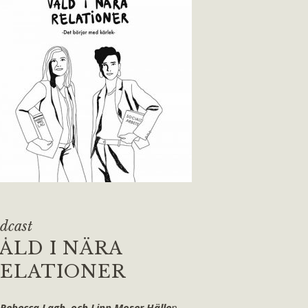
dcast
ÅLD I NÄRA
ELATIONER
 Rebecca Lagh och Linn Moser Hälle
n