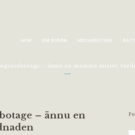
HEM
OM BYRÅN
MEDARBETARE
RÄT
ngessabotage – ännu en mamma mister vård
otage – ännu en
Po
dnaden