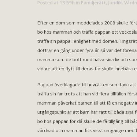
Posted at 13:59h
in
Familjerätt
,
Juridik
,
Vårdn
Efter en dom som meddelades 2008 skulle förä
bo hos mamman och träffa pappan ett veckoslu
träffa sin pappa i enlighet med domen. Tingsrätt
döttrar en gång under fyra år så var det fören
mamma som de bott med halva sina liv och so
vidare att en flytt till deras far skulle innebär
Pappan överklagade till hovrätten som fann a
träffa sin far trots att han vid flera tillfällen f
mamman påverkat barnen till att få en negativ in
utgångspunkt är att barn har rätt till båda sina 
bo hos pappan för då skulle de få tillgång till
vårdnad och mamman fick visst umgänge med fl