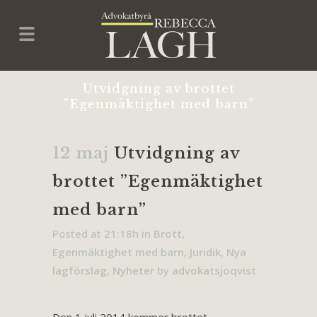
Utvidgning av brottet
”Egenmäktighet med barn”
12 maj
Utvidgning av
brottet ”Egenmäktighet
med barn”
Posted at 21:18h
in
Brott
,
Egenmäktighet med barn
,
Juridik
,
Nya
lagförslag
,
Nyheter
by
advokatsjoqvist