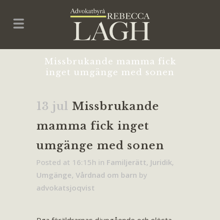
Missbrukande mamma fick
inget umgänge med sonen
13 jul
Missbrukande
mamma fick inget
umgänge med sonen
Posted at 16:15h
in
Familjerätt
,
Juridik
,
Umgänge
,
Vårdnad om barn
by
advokatsjoqvist