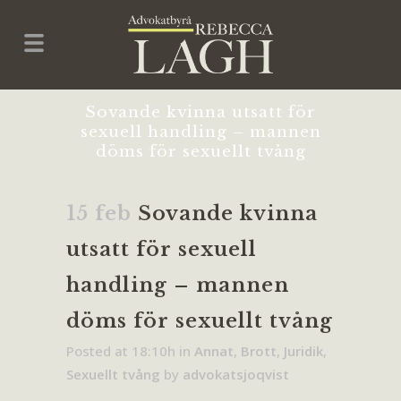
Sovande kvinna utsatt för
sexuell handling – mannen
döms för sexuellt tvång
15 feb
Sovande kvinna
utsatt för sexuell
handling – mannen
döms för sexuellt tvång
Posted at 18:10h
in
Annat
,
Brott
,
Juridik
,
Sexuellt tvång
by
advokatsjoqvist