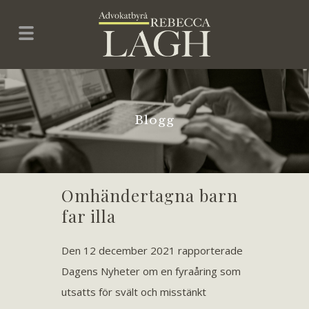
Blogg
Omhändertagna barn
far illa
Den 12 december 2021 rapporterade
Dagens Nyheter om en fyraåring som
utsatts för svält och misstänkt